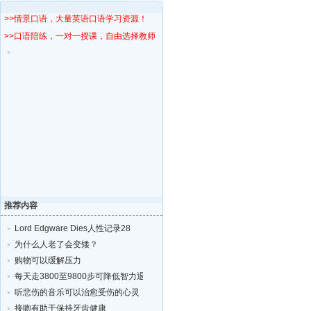
>>情景口语，大量英语口语学习资源！
>>口语陪练，一对一授课，自由选择教师！
推荐内容
Lord Edgware Dies人性记录28
为什么人老了会变矮？
购物可以缓解压力
每天走3800至9800步可降低智力退化的风险
听悲伤的音乐可以治愈受伤的心灵
接吻有助于保持牙齿健康