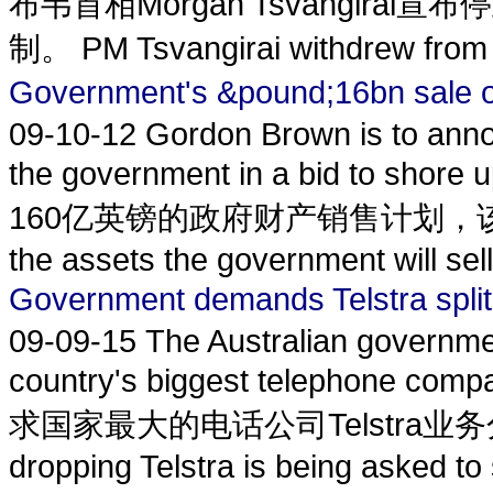
布韦首相Morgan Tsvangirai宣
制。 PM Tsvangirai withdrew from 
Government's &pound;16bn s
09-10-12
Gordon Brown is to anno
the government in a bid to s
160亿英镑的政府财产销售计划，该
the assets the government will sell 
Government demands Telstra
09-09-15
The Australian governme
country's biggest telephone co
求国家最大的电话公司Telstra业务分离。 Tel
dropping Telstra is being asked to sp