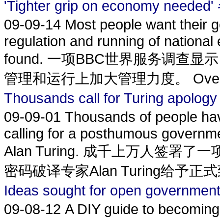
'Tighter grip on economy
09-09-14
Most people want their g
regulation and running of nationa
found. 一项BBC世界服务调
管理和运行上加大管理力度。 Overall a 
Thousands call for Turing 
09-09-01
Thousands of people hav
calling for a posthumous governme
Alan Turing. 成千上万人
密码破译专家Alan Turing给予正式致歉。
Ideas sought for open gov
09-08-12
A DIY guide to becoming