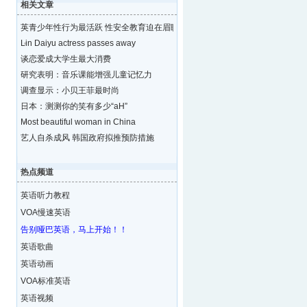
相关文章
英青少年性行为最活跃 性安全教育迫在眉睫
Lin Daiyu actress passes away
谈恋爱成大学生最大消费
研究表明：音乐课能增强儿童记忆力
调查显示：小贝王菲最时尚
日本：测测你的笑有多少“aH”
Most beautiful woman in China
艺人自杀成风 韩国政府拟推预防措施
热点频道
英语听力教程
VOA慢速英语
告别哑巴英语，马上开始！！
英语歌曲
英语动画
VOA标准英语
英语视频