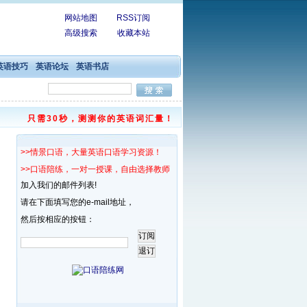
网站地图
RSS订阅
高级搜索
收藏本站
英语技巧
英语论坛
英语书店
只需30秒，测测你的英语词汇量！
>>情景口语，大量英语口语学习资源！
>>口语陪练，一对一授课，自由选择教师！
加入我们的邮件列表!
请在下面填写您的e-mail地址，
然后按相应的按钮：