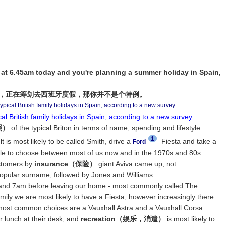
 at 6.45am today and you're planning a summer holiday in Spain,
的，正在筹划去西班牙度假，那你并不是个特例。
l British family holidays in Spain, according to a new survey
照）
of the typical Briton in terms of name, spending and lifestyle.
1
t is most likely to be called Smith, drive a
Fiesta and take a
Ford
ittle to choose between most of us now and in the 1970s and 80s.
ustomers by
insurance（保险）
giant Aviva came up, not
popular surname, followed by Jones and Williams.
and 7am before leaving our home - most commonly called The
amily we are most likely to have a Fiesta, however increasingly there
most common choices are a Vauxhall Astra and a Vauxhall Corsa.
ir lunch at their desk, and
recreation（娱乐，消遣）
is most likely to