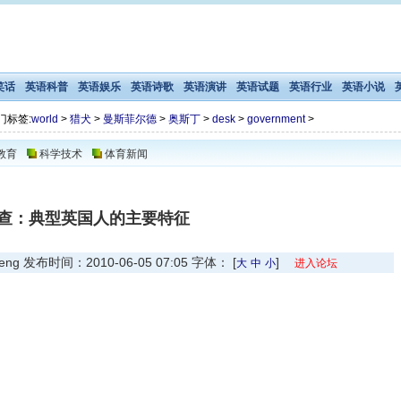
笑话
英语科普
英语娱乐
英语诗歌
英语演讲
英语试题
英语行业
英语小说
门标签:
world
>
猎犬
>
曼斯菲尔德
>
奥斯丁
>
desk
>
government
>
教育
科学技术
体育新闻
查：典型英国人的主要特征
发布时间：2010-06-05 07:05 字体： [
]
大
中
小
进入论坛