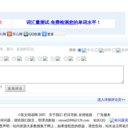
人网
开心网
QQ收藏
更多
情、暴力、反动的言论。
评价:
中立
好评
差
?
发表评论
进入详细评论页>>