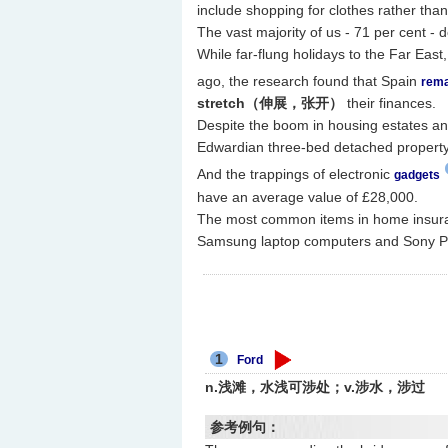
include shopping for clothes rather than
The vast majority of us - 71 per cent - 
While far-flung holidays to the Far Ea
ago, the research found that Spain
rema
stretch（伸展，张开）
their finances.
Despite the boom in housing estates an
Edwardian three-bed detached property
And the trappings of electronic
gadgets
have an average value of £28,000.
The most common items in home insuranc
Samsung laptop computers and Sony Pl
1
Ford
n.浅滩，水浅可涉处；v.涉水，涉过
参考例句：