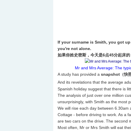
If your surname is Smith, you got up
you're not alone.
如果你姓史密斯，今天是6点45分起床
Mr and Mrs Average: The typica
A study has provided a
snapshot（快
And its revelations that the average adul
Spanish holiday suggest that there is l
The analysis of just over one million c
unsurprisingly, with Smith as the most 
We will rise each day between 6.30am 
Cottage - before driving to work. As a f
are two cars on the drive. The second 
Most often, Mr or Mrs Smith will eat the