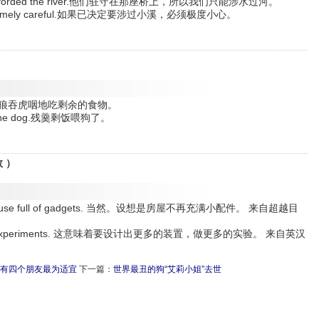
e,so we forded the river.他们驻守在那座桥上，所以我们只能涉水过河。
m,be extremely careful.如果已决定要涉过小溪，必须极度小心。
ngrily.他狼吞虎咽地吃剩余的食物。
d to the dog.残羹剩饭喂狗了。
数 ）
have a house full of gadgets. 当然。设想是房屋不再充满小配件。 来自超越目
nd more experiments. 这意味着要设计出更多的装置，做更多的实验。 来自英汉
有四个朋友最为适宜
下一篇：
世界最丑的狗“艾莉小姐”去世