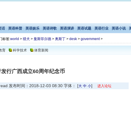
笑话
英语科普
英语娱乐
英语诗歌
英语演讲
英语试题
英语行业
英语小说
门标签:
world
>
猎犬
>
曼斯菲尔德
>
奥斯丁
>
desk
>
government
>
教育
科学技术
体育新闻
行发行广西成立60周年纪念币
 发布时间：2018-12-03 08:30 字体： [
]
大
中
小
进入论坛