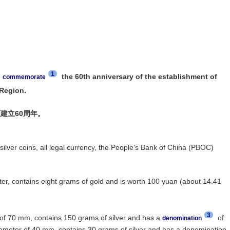
1
o
the 60th anniversary of the establishment of
commemorate
Region.
建立60周年。
silver coins, all legal currency, the People's Bank of China (PBOC)
er, contains eight grams of gold and is worth 100 yuan (about 14.41
3
r of 70 mm, contains 150 grams of silver and has a
of
denomination
diameter of 40 mm, contains 30 grams of silver and has a denomination