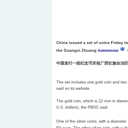
China issued a set of coins Friday t
2
the Guangxi Zhuang
Autonomous
中国发行一组纪念币庆祝广西壮族自治区
The set includes one gold coin and two 
said on its website.
The gold coin, which is 22 mm in diamet
U.S. dollars), the PBOC said.
One of the silver coins, with a diamete
50 yuan. The other silver coin, with a 