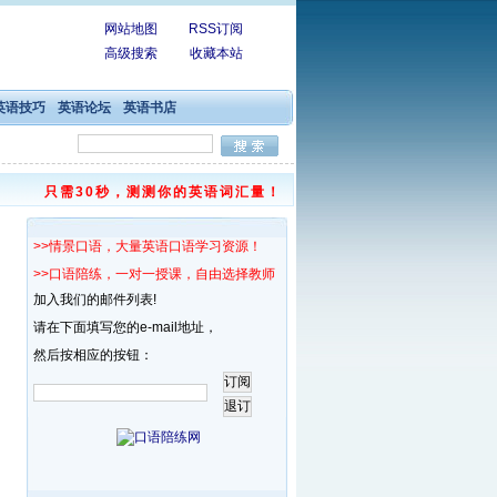
网站地图
RSS订阅
高级搜索
收藏本站
英语技巧
英语论坛
英语书店
只需30秒，测测你的英语词汇量！
>>情景口语，大量英语口语学习资源！
>>口语陪练，一对一授课，自由选择教师！
加入我们的邮件列表!
请在下面填写您的e-mail地址，
然后按相应的按钮：