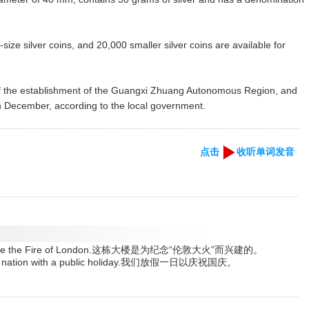
-size silver coins, and 20,000 smaller silver coins are available for
of the establishment of the Guangxi Zhuang Autonomous Region, and
in December, according to the local government.
点击
收听单词发音
mmemorate the Fire of London.这栋大楼是为纪念“伦敦大火”而兴建的。
our nation with a public holiday.我们放假一日以庆祝国庆。