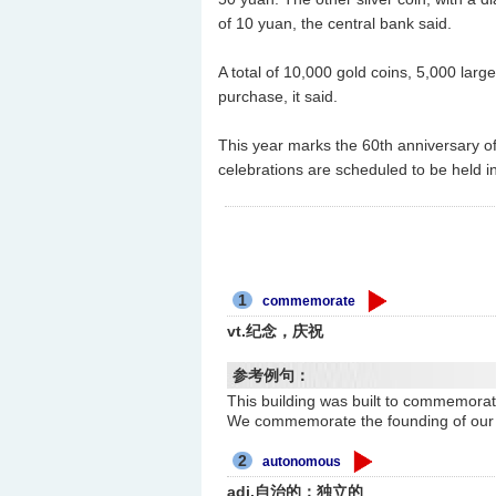
of 10 yuan, the central bank said.
A total of 10,000 gold coins, 5,000 large
purchase, it said.
This year marks the 60th anniversary 
celebrations are scheduled to be held 
1
commemorate
vt.纪念，庆祝
参考例句：
This building was built to co
We commemorate the founding of 
2
autonomous
adj.自治的；独立的