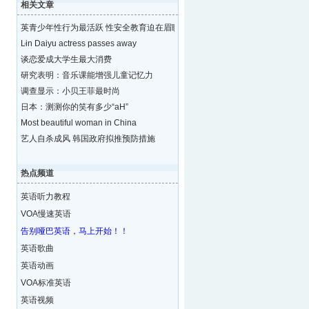
相关文章
英青少年性行为最活跃 性安全教育迫在眉睫
Lin Daiyu actress passes away
谈恋爱成大学生最大消费
研究表明：音乐课能增强儿童记忆力
调查显示：小贝王菲最时尚
日本：测测你的笑有多少“aH”
Most beautiful woman in China
艺人自杀成风 韩国政府拟推预防措施
热点频道
英语听力教程
VOA慢速英语
告别哑巴英语，马上开始！！
英语歌曲
英语动画
VOA标准英语
英语视频