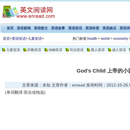
首页
英语新闻
英语散文
英语故事
英语笑话
英语科普
英语娱乐
英语诗
首页
>
英语笑话
>
儿童笑话
>
热门标签:
health
>
world
>
economy
儿童笑话
宗教笑话
动物笑话
司法笑话
愚人笑话
成人笑话
God's Child 上帝的小
文章来源：未知 文章作者：enread 发布时间：2012-10-26 03
(单词翻译:双击或拖选)