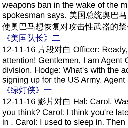
weapons ban in the wake of the ma
spokesman says. 美国
使奥巴马想恢复对攻击性武器的禁令。 Jay 
《美国队长》二
12-11-16
片段对白 Officer: Ready, ex
attention! Gentlemen, I am Agent Ca
division. Hodge: What's with the a
signing up for the US Army. Agent 
《绿灯侠》一
12-11-16
影片对白 Hal: Carol. Was go
you think? Carol: I think you're lat
in . Carol: I used to sleep in. Then