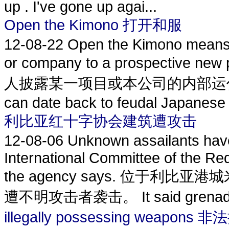
up . I've gone up agai...
Open the Kimono 打开和服
12-08-22
Open the Kimono means r
or company to a prospecti
人披露某一项目或本公司的内部运作情况。 It i
can date back to feudal Japanese 
利比亚红十字协会建筑遭攻击
12-08-06
Unknown assailants have 
International Committee of the Red 
the agency says. 位于
遭不明攻击者袭击。 It said grenades
illegally possessing weapon