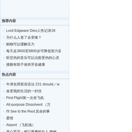
推荐内容
Lord Edgware Dies人性记录28
为什么人老了会变矮？
购物可以缓解压力
每天走3800至9800步可降低智力退化的风险
听悲伤的音乐可以治愈受伤的心灵
接吻有助于保持牙齿健康
热点内容
牛津实用英语语法 231 should／w
改变我的生活的一封信
First Flight第一次坐飞机
All-purpose Dissolvent （万
I'll See to the Rest 其余的事
爱情
Airport （飞机场）
开心英语：难以琢磨的女人,吻她