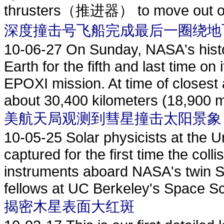
thrusters（推进器） to move out of i
深度撞击号飞船完成最后一圈绕地
10-06-27
On Sunday, NASA's histor
Earth for the fifth and last time on
EPOXI mission. At time of closest 
about 30,400 kilometers (18,900 m
美航天局观测到彗星撞击太阳景象
10-05-25
Solar physicists at the U
captured for the first time the coll
instruments aboard NASA's twin S
fellows at UC Berkeley's Space Sc
揭密木星表面大红斑