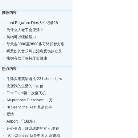
推荐内容
Lord Edgware Dies人性记录28
为什么人老了会变矮？
购物可以缓解压力
每天走3800至9800步可降低智力退化的风险
听悲伤的音乐可以治愈受伤的心灵
接吻有助于保持牙齿健康
热点内容
牛津实用英语语法 231 should／w
改变我的生活的一封信
First Flight第一次坐飞机
All-purpose Dissolvent （万
I'll See to the Rest 其余的事
爱情
Airport （飞机场）
开心英语：难以琢磨的女人,吻她
I Am Chinese 我是中国人 演讲稿