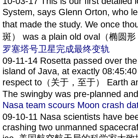
10-03-17
This is our first detailed
System, says Glenn Orton, who
that made the study. We once
斑） was a plain old oval（椭圆
罗塞塔号卫星完成最终变轨
09-11-14
Rosetta passed over the 
island of Java, at exactly 08:45:4
respect to（关于，至于） Earth an
The swingby was pre-planned and f
Nasa team scours Moon c
09-10-11
Nasa scientists have been
crashing two unmanned spacecraft 