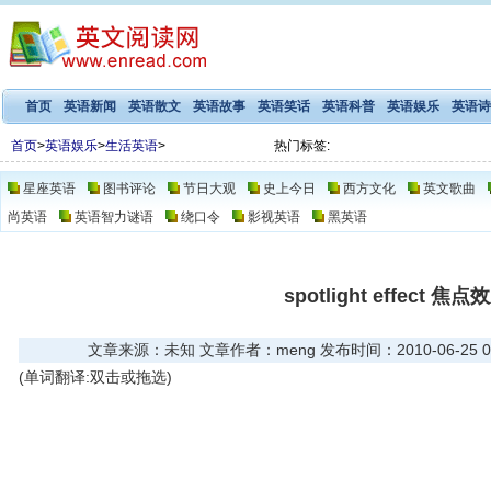
首页
英语新闻
英语散文
英语故事
英语笑话
英语科普
英语娱乐
英语诗
首页
>
英语娱乐
>
生活英语
>
热门标签:
星座英语
图书评论
节日大观
史上今日
西方文化
英文歌曲
尚英语
英语智力谜语
绕口令
影视英语
黑英语
spotlight effect 焦点
文章来源：未知 文章作者：meng 发布时间：2010-06-25 01
(单词翻译:双击或拖选)