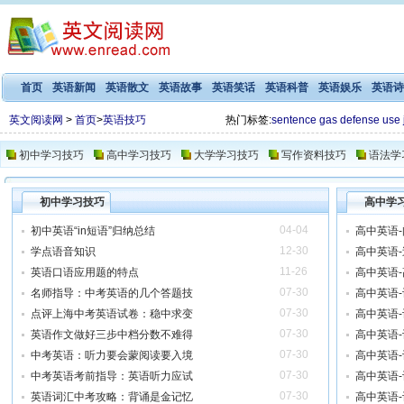
首页
英语新闻
英语散文
英语故事
英语笑话
英语科普
英语娱乐
英语诗
英文阅读网
>
首页
>
英语技巧
热门标签:
sentence
gas
defense
use
初中学习技巧
高中学习技巧
大学学习技巧
写作资料技巧
语法学
初中学习技巧
高中学
04-04
初中英语“in短语”归纳总结
高中英语
12-30
学点语音知识
高中英语
11-26
英语口语应用题的特点
高中英语
07-30
名师指导：中考英语的几个答题技
高中英语-
07-30
点评上海中考英语试卷：稳中求变
高中英语-
07-30
英语作文做好三步中档分数不难得
高中英语-
07-30
中考英语：听力要会蒙阅读要入境
高中英语-
07-30
中考英语考前指导：英语听力应试
高中英语-
07-30
英语词汇中考攻略：背诵是金记忆
高中英语-