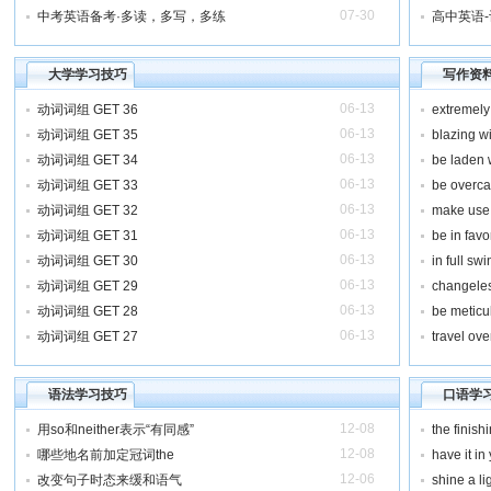
07-30
中考英语备考·多读，多写，多练
高中英语-
大学学习技巧
写作资
06-13
动词词组 GET 36
extreme
06-13
动词词组 GET 35
blazing 
06-13
动词词组 GET 34
be laden
06-13
动词词组 GET 33
be overca
06-13
动词词组 GET 32
make use 
06-13
动词词组 GET 31
be in favo
06-13
动词词组 GET 30
in full 
06-13
动词词组 GET 29
changel
06-13
动词词组 GET 28
be meti
06-13
动词词组 GET 27
travel ov
语法学习技巧
口语学
12-08
用so和neither表示“有同感”
the fini
12-08
哪些地名前加定冠词the
have it 
12-06
改变句子时态来缓和语气
shine a