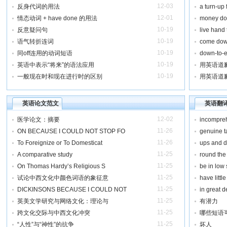
12-03
反身代词的用法
a turn-up
12-01
情态动词 + have done 的用法
money do
10-19
反意疑问句
live han
10-19
语气转折连词
come dow
10-19
同off连用的动词短语
down-to
10-19
英语中表示“将来”的语法应用
用英语道歉
10-19
一般现在时和现在进行时的区别
用英语道歉
英语论文范文
英语翻
12-02
医学论文：摘要
incompr
11-26
ON BECAUSE I COULD NOT STOP FO
genuine
11-26
To Foreignize or To Domesticat
ups and
11-25
A comparative study
round th
11-25
On Thomas Hardy’s Religious S
be in lo
11-25
试论中西文化中颜色词语的象征意
have litt
11-25
DICKINSONS BECAUSE I COULD NOT
in great
11-25
英美文学研究与网络文化：理论与
有潜力
11-25
跨文化交际与中西文化冲突
哪些短语
11-25
“人性”与“神性”的抗争
坏人