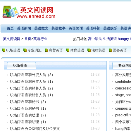
首页
英语新闻
英语散文
英语故事
英语笑话
英语科普
英语娱乐
英语诗
英文阅读网
>
首页
>
英语行业
热门标签:
高中语法
生活英语
hungry
职场英语
专业词汇
商贸英语
体育英语
法律英语
医务英语
职场英语
专业词
11-28
职场口语 应聘外贸人员（3）
高分实用
11-28
职场口语 应聘外贸人员（1）
contribute
11-28
职场口语 应聘销售人员（2）
concession
11-28
职场口语 应聘销售人员（1）
stage, pha
11-28
职场口语 应聘秘书（2）
如何区分sh
11-28
职场口语 应聘秘书（1）
composite
11-28
职场口语 应聘助理（2）
predict和f
11-28
职场口语 应聘助理（1）
四个表示“
11-28
职场口语 办公室部门及职位英文
hang的