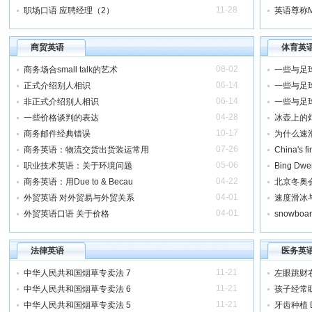
11-28
职场口语 应聘经理（2）
英语尊称Mr, 
商贸英语
体育英
08-02
商务场合small talk的艺术
一些与足
06-14
正式介绍别人相识
一些与足
06-14
非正式介绍别人相识
一些与足
04-28
一些价格谈判的表达
冰壶上的
10-17
商务邮件经典错误
为什么速
07-26
商务英语：物流交货出货装运常用
China's fi
05-06
职业技术英语：关于环境问题
Bing Dw
04-22
商务英语：用Due to & Becau
北京冬奥
04-01
外贸英语 对外贸易与外贸关系
速度滑冰
04-01
外贸英语口语 关于价格
snowbo
法律英语
医务英
11-21
中华人民共和国烟草专卖法 7
左眼跳财
11-21
中华人民共和国烟草专卖法 6
孩子经常
11-21
中华人民共和国烟草专卖法 5
牙齿种植 De