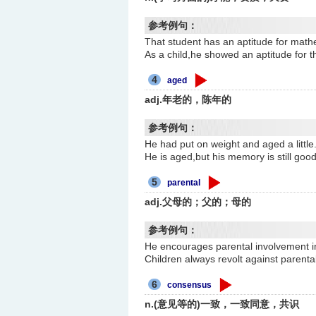
参考例句：
That student has an aptitude 
As a child,he showed an apti
4
aged
adj.年老的，陈年的
参考例句：
He had put on weight and aged a
He is aged,but his memory is 
5
parental
adj.父母的；父的；母的
参考例句：
He encourages parental involve
Children always revolt against 
6
consensus
n.(意见等的)一致，一致同意，共识