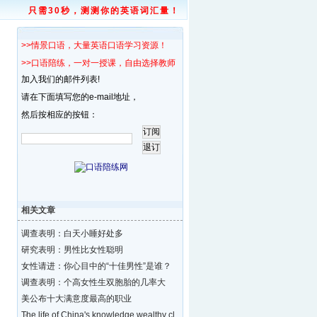
只需30秒，测测你的英语词汇量！
>>情景口语，大量英语口语学习资源！
>>口语陪练，一对一授课，自由选择教师！
加入我们的邮件列表!
请在下面填写您的e-mail地址，
然后按相应的按钮：
相关文章
调查表明：白天小睡好处多
研究表明：男性比女性聪明
女性请进：你心目中的“十佳男性”是谁？
调查表明：个高女性生双胞胎的几率大
美公布十大满意度最高的职业
The life of China's knowledge wealthy cl