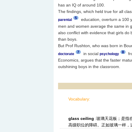
has an IQ of around 100.
The findings, which held true for all cla
5
education, overturn a 100 
parental
men and women average the same in gen
also conflict with evidence that girls do
than boys.
But Prof Rushton, who was born in Bou
7
8
in social
fr
doctorate
psychology
Economics, argues that the faster matur
outshining boys in the classroom.
Vocabulary:
glass ceiling
:玻璃天花板；是指
高级职位的障碍。正如玻璃一样，