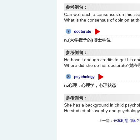
参考例句：
Can we reach a consensus on
What is the consensus of opini
7
doctorate
n.(大学授予的)博士学位
参考例句：
He hasn't enough credits to ge
Where did she do her doctora
8
psychology
n.心理，心理学，心理状态
参考例句：
She has a background in child
He studied philosophy and ps
上一篇：
开车时想点啥？