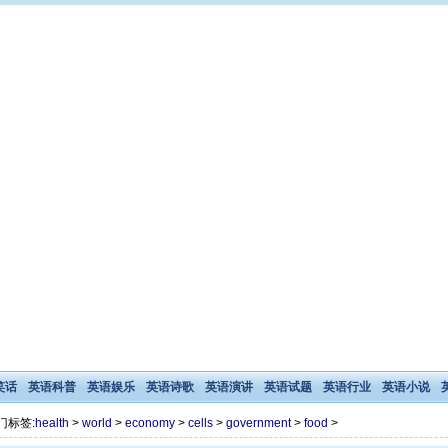
笑话
英语科普
英语娱乐
英语诗歌
英语演讲
英语试题
英语行业
英语小说
门标签:
health
>
world
>
economy
>
cells
>
government
>
food
>