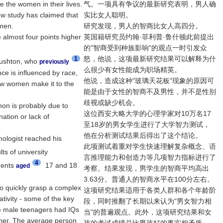
e the women in their lives.
气。一项具有争议的最新研究表明，男人确
ew study has claimed that
实比女人聪明。
omen.
研究发现，男人的智商比女人高四分。
 almost four points higher
英国籍研究员约翰·菲利普·鲁什顿此前提出
的"智商受到种族影响"的观点一时引发众
怒，他说，这项最新研究结果可以解释为什
1
Rushton, who
previously
么很少有女性能成为职场精英。
nce is influenced by race,
他说，造成这种"玻璃天花板"现象的原因可
few women make it to the
能是由于女性的智商不及男性，并不是性别
歧视或缺少机会。
n is probably due to
这位西安大略大学的心理学家对10万名17
nation or lack of
至18岁的男女学生进行了大学智力测试，
他在分析测试结果后得出了这个结论。
hologist reached his
此项测试着重对学生快速理解复杂概念、语
ts of university
言推理能力和创造力等几项智力指标进行了
4
dents
17 and 18
aged
考察。结果发现，男学生的智商平均高出
3.63分。普通人的智商水平在100分左右。
 to quickly grasp a complex
这项研究结果适用于各类人群和各个年龄阶
ativity - some of the key
段，同时推翻了长期以来认为"男女智力相
the male teenagers had IQs
当"的普遍观点。此外，这项研究结果和女
gher. The average person