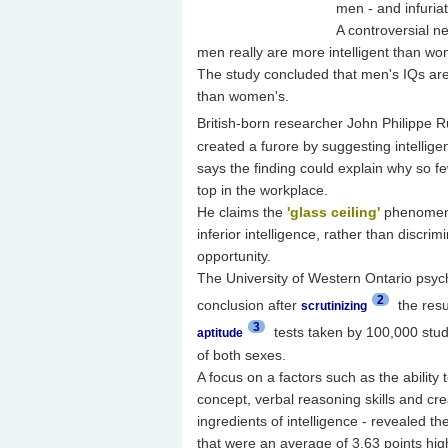
men - and infuriat
A controversial n
men really are more intelligent than w
The study concluded that men's IQs are
than women's.
British-born researcher John Philippe 
created a furore by suggesting intellige
says the finding could explain why so 
top in the workplace.
He claims the
'glass ceiling'
phenomeno
inferior intelligence, rather than discrimi
opportunity.
The University of Western Ontario psyc
2
conclusion after
the resul
scrutinizing
3
tests taken by 100,000 stu
aptitude
of both sexes.
A focus on a factors such as the ability
concept, verbal reasoning skills and cre
ingredients of intelligence - revealed 
that were an average of 3.63 points hi