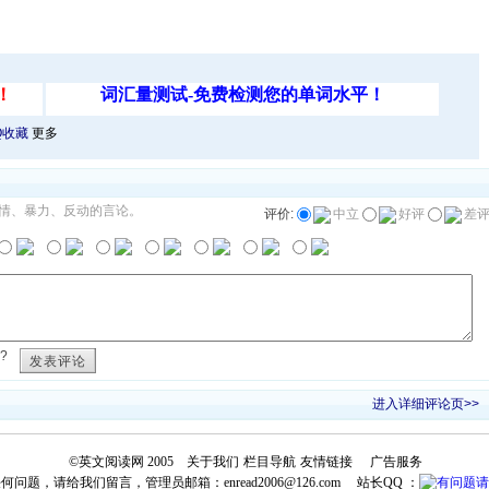
Q收藏
更多
情、暴力、反动的言论。
评价:
中立
好评
差
?
发表评论
进入详细评论页>>