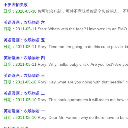
什么要吞骆驼？驼驼这么可爱，不要吞驼驼 日本习语： My cheeks are fal
不要害怕失败
日期：2020-03-30
你可能会犯错，可并不意味着你是个失败的人。 
你离理想更近一些。 担心并不能阻止坏事情发生，只会耽误你享受美好
松，胡思乱想反而更睡不着。...
阅读全文>>
英语漫画：农场物语 六
日期：2011-05-11
Stan: Whats with the face? Unknown: Im an EMO.
emotional. Im an emotional sheep. Stand for: 代表 emotional: 情绪化的
stupo. strike me as: 【对我而言】 stupo: 【意指stupid】...
阅读全文>
英语漫画：农场物语 五
日期：2011-05-11
Rory: Time me. Im going to do this cube puzzl
cube puzzle: 【魔方】 Rory: Are you timing me? Stan: March 6, 200
英语漫画：农场物语 四
日期：2011-05-11
Rory: Why, hello, baby chick. Are you lost? Are 
鸡 lost: 迷失 look for: 寻找 Rory: Did you come to me because Im bi
will protect you from harms way? protect: 保护 harm: 伤害 U...
阅读全
英语漫画：农场物语 三
日期：2011-05-10
Rory: Hey, what are you doing with that needle?
dont want to do anything rash! calm down: 平静下来 rash: 轻率的 Rory
something rash!! goodness: 天哪...
阅读全文>>
英语漫画：农场物语 二
日期：2011-05-10
Rory: This book guarantees it will teach me how 
Chapter one, just be yourself. chapter: 章 Rory: Lets come back to th
英语漫画：农场物语 一
日期：2011-05-10
Rory: Dear Mr. Farmer, why do there have to be
shearing: 剪羊毛 Rory: Why must the butcher conStantly harass us and
their daily special? butcher: 屠夫 constantly: 不断地 harass: 骚扰 r...