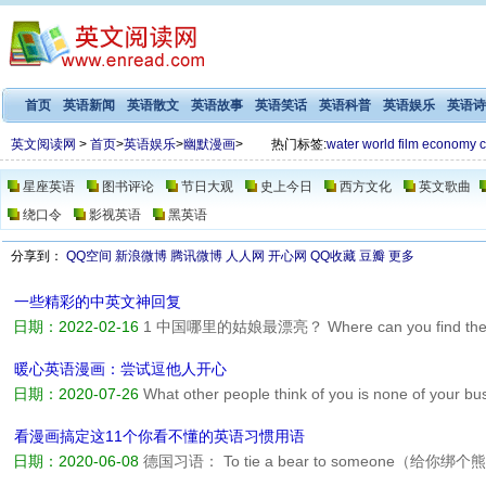
首页
英语新闻
英语散文
英语故事
英语笑话
英语科普
英语娱乐
英语诗
英文阅读网
>
首页
>
英语娱乐
>
幽默漫画
>
热门标签:
water
world
film
economy
c
星座英语
图书评论
节日大观
史上今日
西方文化
英文歌曲
绕口令
影视英语
黑英语
分享到：
QQ空间
新浪微博
腾讯微博
人人网
开心网
QQ收藏
豆瓣
更多
一些精彩的中英文神回复
日期：2022-02-16
1 中国哪里的姑娘最漂亮？ Where can you find the mos
友圈 Wechat Moments 2 请给出一句很有内涵的诗句 Please name a though
poem. 一懒众衫...
阅读全文>>
暖心英语漫画：尝试逗他人开心
日期：2020-07-26
What other people think of you is none o
关。 当你拥有什么样的思想,便会活出什么样的人生。...
阅读全文>>
看漫画搞定这11个你看不懂的英语习惯用语
日期：2020-06-08
德国习语： To tie a bear to someone（给你绑个熊
威习语： To swallow some camels（吞几只骆驼） = To giv