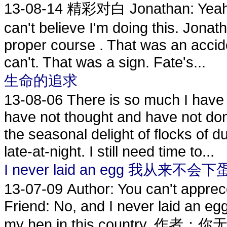
13-08-14
精彩对白 Jonathan: Yeah, ye
can't believe I'm doing this. Jonat
proper course . That was an accide
can't. That was a sign. Fate's...
生命的追求
13-08-06
There is so much I have 
have not thought and have not done
the seasonal delight of flocks of d
late-at-night. I still need time to...
I never laid an egg 我从来不会下
13-07-09
Author: You can't apprecc
Friend: No, and I never laid an egg
my hen in this countr