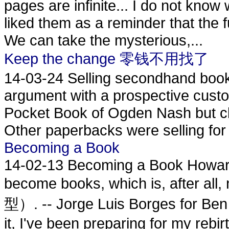
pages are infinite... I do not kno
liked them as a reminder that the 
We can take the mysterious,...
Keep the change 零钱不用找了
14-03-24
Selling secondhand books
argument with a prospective custo
Pocket Book of Ogden Nash but cla
Other paperbacks were selling for 
Becoming a Book
14-02-13
Becoming a Book Howard
become books, which is, after a
型）. -- Jorge Luis Borges for Ben 
it, I've been preparing for my rebir