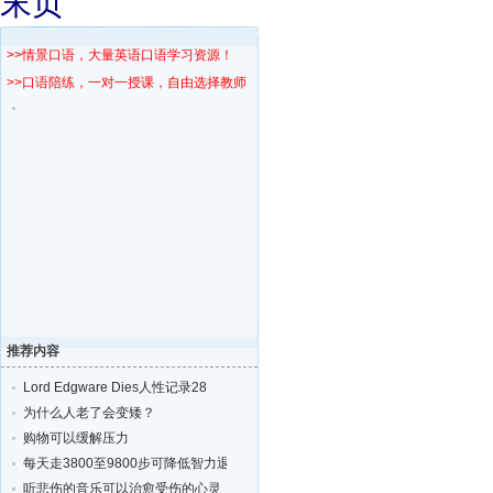
末页
>>情景口语，大量英语口语学习资源！
>>口语陪练，一对一授课，自由选择教师！
推荐内容
Lord Edgware Dies人性记录28
为什么人老了会变矮？
购物可以缓解压力
每天走3800至9800步可降低智力退化的风险
听悲伤的音乐可以治愈受伤的心灵