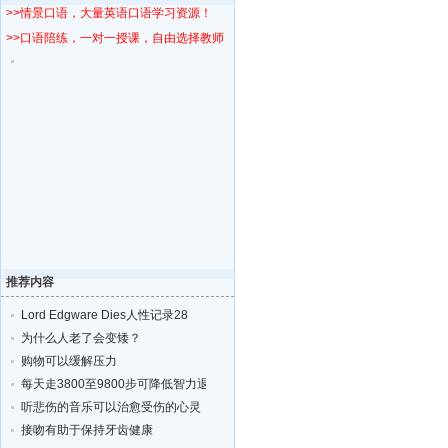
>>情景口语，大量英语口语学习资源！
>>口语陪练，一对一授课，自由选择教师！
推荐内容
Lord Edgware Dies人性记录28
为什么人老了会变矮？
购物可以缓解压力
每天走3800至9800步可降低智力退化的风险
听悲伤的音乐可以治愈受伤的心灵
接吻有助于保持牙齿健康