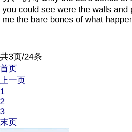
you could see were the walls and p
me the bare bones of what happene
共3页/24条
首页
上一页
1
2
3
末页