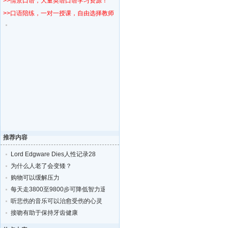
>>情景口语，大量英语口语学习资源！
>>口语陪练，一对一授课，自由选择教师！
推荐内容
Lord Edgware Dies人性记录28
为什么人老了会变矮？
购物可以缓解压力
每天走3800至9800步可降低智力退化的风险
听悲伤的音乐可以治愈受伤的心灵
接吻有助于保持牙齿健康