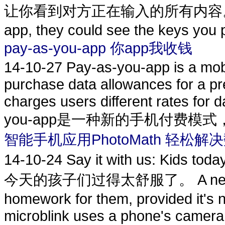
让你看到对方正在输入的所有内容。 This mea
app, they could see the keys you pr
pay-as-you-app 你app我收钱
14-10-27
Pay-as-you-app is a mo
purchase data allowances for a pre
charges users different rates for 
you-app是一种新的手机付费模式
智能手机应用PhotoMath 轻松解
14-10-24
Say it with us: Kids 
今天的孩子们过得太舒服了。 A new smart
homework for them, provided it's 
microblink uses a phone's camera 