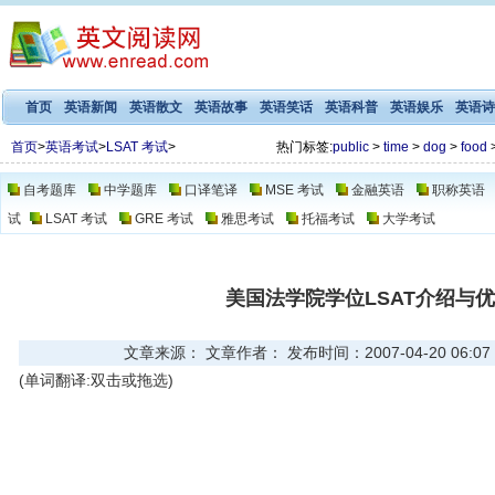
首页
英语新闻
英语散文
英语故事
英语笑话
英语科普
英语娱乐
英语诗
首页
>
英语考试
>
LSAT 考试
>
热门标签:
public
>
time
>
dog
>
food
自考题库
中学题库
口译笔译
MSE 考试
金融英语
职称英语
试
LSAT 考试
GRE 考试
雅思考试
托福考试
大学考试
美国法学院学位LSAT介绍与
文章来源： 文章作者： 发布时间：2007-04-20 06:07
(单词翻译:双击或拖选)