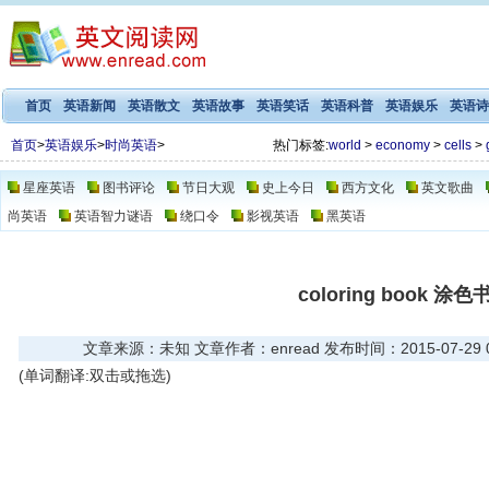
首页
英语新闻
英语散文
英语故事
英语笑话
英语科普
英语娱乐
英语诗
首页
>
英语娱乐
>
时尚英语
>
热门标签:
world
>
economy
>
cells
>
星座英语
图书评论
节日大观
史上今日
西方文化
英文歌曲
尚英语
英语智力谜语
绕口令
影视英语
黑英语
coloring book 涂色
文章来源：未知 文章作者：enread 发布时间：2015-07-29 05
(单词翻译:双击或拖选)