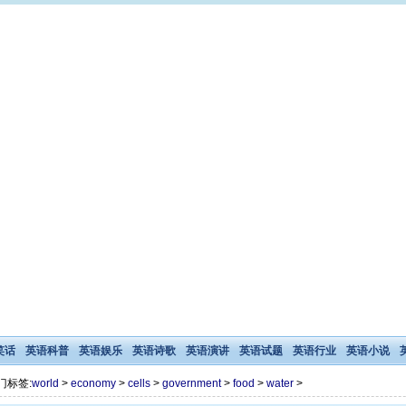
笑话
英语科普
英语娱乐
英语诗歌
英语演讲
英语试题
英语行业
英语小说
门标签:
world
>
economy
>
cells
>
government
>
food
>
water
>