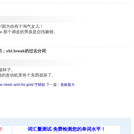
aughter!因为你有个淘气女儿！
or trouble.那个调皮的男孩是自找麻烦。
vbl.break的过去分词
在修补破杯子。
engine.我的发动机里有个东西损坏了。
he miser and his gold 守财奴
下一篇：
老板最大