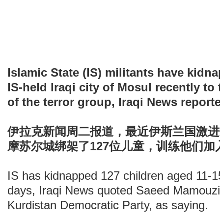
Islamic State (IS) militants have kidn
IS-held Iraqi city of Mosul recently to
of the terror group, Iraqi News repor
伊拉克新闻周二报道，最近伊斯兰国激进
摩苏尔城绑架了127位儿童，训练他们加
IS has kidnapped 127 children aged 11-1
days, Iraqi News quoted Saeed Mamouzini
Kurdistan Democratic Party, as saying.