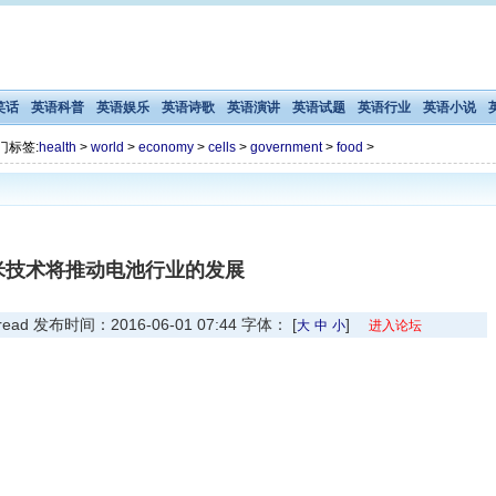
笑话
英语科普
英语娱乐
英语诗歌
英语演讲
英语试题
英语行业
英语小说
门标签:
health
>
world
>
economy
>
cells
>
government
>
food
>
米技术将推动电池行业的发展
 发布时间：2016-06-01 07:44 字体： [
]
大
中
小
进入论坛