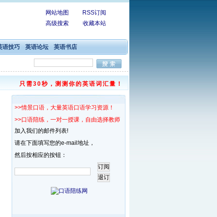
网站地图
RSS订阅
高级搜索
收藏本站
英语技巧
英语论坛
英语书店
只需30秒，测测你的英语词汇量！
>>情景口语，大量英语口语学习资源！
>>口语陪练，一对一授课，自由选择教师！
加入我们的邮件列表!
请在下面填写您的e-mail地址，
然后按相应的按钮：