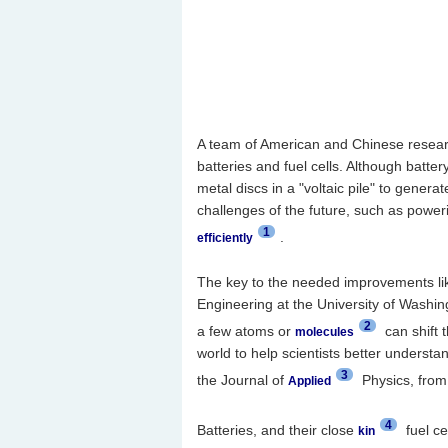
A team of American and Chinese research
batteries and fuel cells. Although batte
metal discs in a "voltaic pile" to genera
challenges of the future, such as power
1
.
efficiently
The key to the needed improvements like
Engineering at the University of Washin
2
a few atoms or
can shift 
molecules
world to help scientists better understa
3
the Journal of
Physics, from
Applied
4
Batteries, and their close
fuel ce
kin