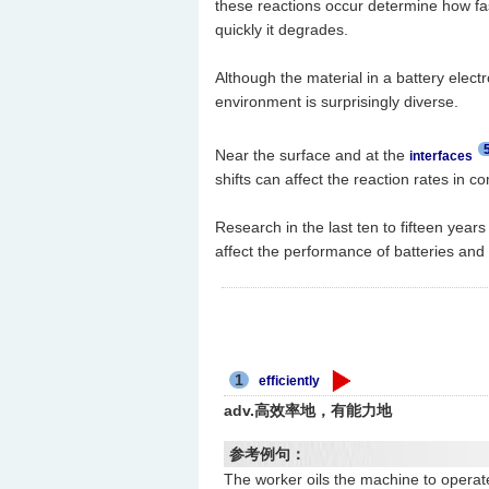
these reactions occur determine how fa
quickly it degrades.
Although the material in a battery elec
environment is surprisingly diverse.
Near the surface and at the
interfaces
shifts can affect the reaction rates in c
Research in the last ten to fifteen year
affect the performance of batteries and 
1
efficiently
adv.高效率地，有能力地
参考例句：
The worker oils the machine to