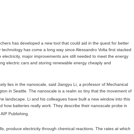
ers has developed a new tool that could aid in the quest for better
ry technology has come a long way since Alessandro Volta first stacked
te electricity, major improvements are still needed to meet the energy
ing electric cars and storing renewable energy cheaply and
ly lies in the nanoscale, said Jiangyu Li, a professor of Mechanical
gton in Seattle. The nanoscale is a realm so tiny that the movement of
the landscape. Li and his colleagues have built a new window into this
nd how batteries really work. They describe their nanoscale probe in
 AIP Publishing.
lls, produce electricity through chemical reactions. The rates at which