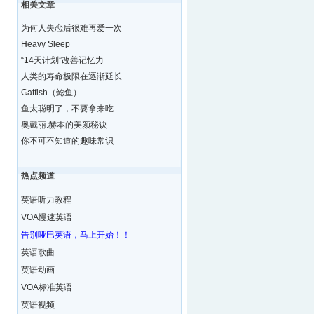
相关文章
为何人失恋后很难再爱一次
Heavy Sleep
“14天计划”改善记忆力
人类的寿命极限在逐渐延长
Catfish（鲶鱼）
鱼太聪明了，不要拿来吃
奥戴丽.赫本的美颜秘诀
你不可不知道的趣味常识
热点频道
英语听力教程
VOA慢速英语
告别哑巴英语，马上开始！！
英语歌曲
英语动画
VOA标准英语
英语视频