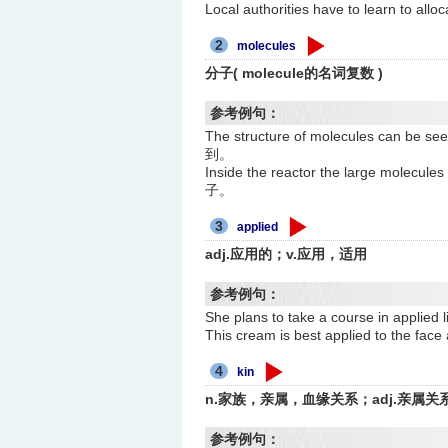
Local authorities have to learn 
2
molecules
分子( molecule的名词复数 )
参考例句：
The structure of molecules can
到。
Inside the reactor the large mol
子。
3
applied
adj.应用的；v.应用，适用
参考例句：
She plans to take a course in a
This cream is best applied to t
4
kin
n.家族，亲属，血缘关系；adj.亲属
参考例句：