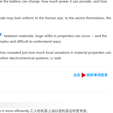
st the battery can charge, how much power it can provide, and how
trode may look uniform to the human eye, to the atoms themselves, the
5
between materials, huge shifts in properties can occur -- and the
omplex and difficult-to-understand ways.
s has revealed just how much local variations in material properties can
other electrochemical systems, Li said.
点击
收听单词发音
 operate it more efficiently.工人给机器上油以使机器运转更有效。