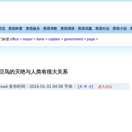
笑话
英语科普
英语娱乐
英语诗歌
英语演讲
英语试题
英语行业
英语小说
门标签:
office
>
mayor
>
fame
>
captain
>
government
>
page
>
巨鸟的灭绝与人类有很大关系
 发布时间：2016-01-31 04:08 字体： [
]
大
中
小
进入论坛