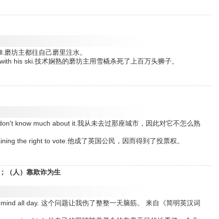
s own mill.磨坊主都往自己磨里注水。
ons of lions with his ski.技术娴熟的磨坊主用雪橇杀死了上百万头狮子。
,,ereby I don't know much about it.我从未去过那座城市，因此对它不怎么熟
ereby gaining the right to vote.他成了英国公民，因而得到了投票权。
折磨；（人）靠欺诈为生
ng on my mind all day. 这个问题让我伤了整整一天脑筋。 来自《简明英汉词