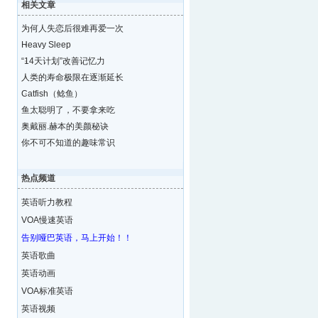
相关文章
为何人失恋后很难再爱一次
Heavy Sleep
“14天计划”改善记忆力
人类的寿命极限在逐渐延长
Catfish（鲶鱼）
鱼太聪明了，不要拿来吃
奥戴丽.赫本的美颜秘诀
你不可不知道的趣味常识
热点频道
英语听力教程
VOA慢速英语
告别哑巴英语，马上开始！！
英语歌曲
英语动画
VOA标准英语
英语视频