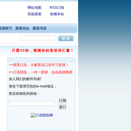
网站地图
RSS订阅
高级搜索
收藏本站
英语技巧
英语论坛
英语书店
只需30秒，测测你的英语词汇量！
>>情景口语，大量英语口语学习资源！
>>口语陪练，一对一授课，自由选择教师！
加入我们的邮件列表!
请在下面填写您的e-mail地址，
然后按相应的按钮：