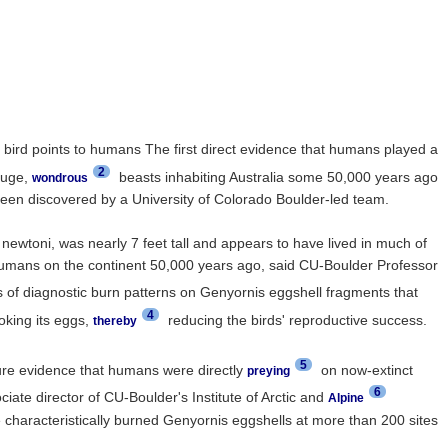
n bird points to humans The first direct evidence that humans played a
2
 huge,
beasts inhabiting Australia some 50,000 years ago
wondrous
 been discovered by a University of Colorado Boulder-led team.
newtoni, was nearly 7 feet tall and appears to have lived in much of
 humans on the continent 50,000 years ago, said CU-Boulder Professor
s of diagnostic burn patterns on Genyornis eggshell fragments that
4
oking its eggs,
reducing the birds' reproductive success.
thereby
5
cure evidence that humans were directly
on now-extinct
preying
6
ciate director of CU-Boulder's Institute of Arctic and
Alpine
haracteristically burned Genyornis eggshells at more than 200 sites