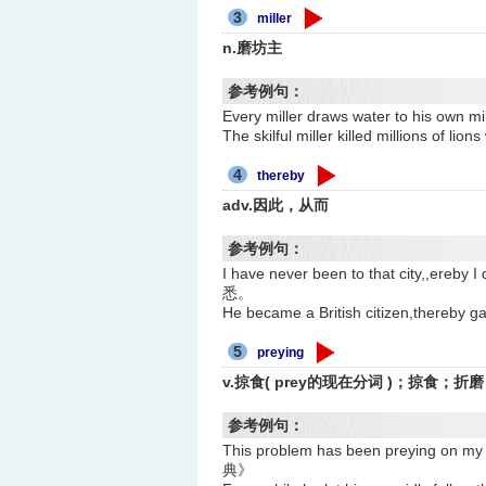
3
miller
n.磨坊主
参考例句：
Every miller draws water to hi
The skilful miller killed milli
4
thereby
adv.因此，从而
参考例句：
I have never been to that city
悉。
He became a British citizen,th
5
preying
v.掠食( prey的现在分词 )；掠食；
参考例句：
This problem has been preyi
典》