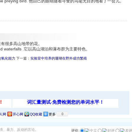
dly follow the preying bird. 他自己的眼睛随着寻食的鸟毫无目的地看了一会儿。
there.那里有很多高山地带的花。
e lakes and waterfalls .它以高山湖泊和瀑布群为主要特色。
的氧化能力
下一篇：
实验室中培养的珊瑚在野外成功繁殖
0
人网
开心网
QQ收藏
更多
情、暴力、反动的言论。
评价:
中立
好评
差