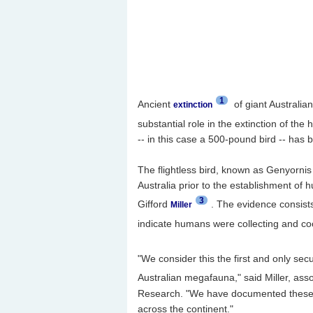
1
Ancient
of giant Australia
extinction
substantial role in the extinction of the
-- in this case a 500-pound bird -- has
The flightless bird, known as Genyornis 
Australia prior to the establishment of
3
Gifford
. The evidence consist
Miller
indicate humans were collecting and co
"We consider this the first and only se
Australian megafauna," said Miller, asso
Research. "We have documented these c
across the continent."