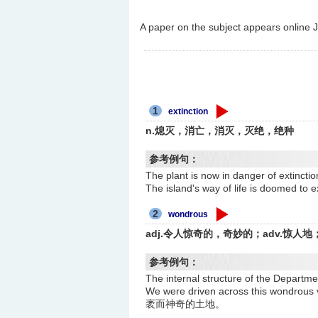
A paper on the subject appears online 
1
extinction
n.熄灭，消亡，消灭，灭绝，绝种
参考例句：
The plant is now in danger of 
The island's way of life is do
2
wondrous
adj.令人惊奇的，奇妙的；adv.惊
参考例句：
The internal structure of the 
We were driven across this won
袤而神奇的土地。