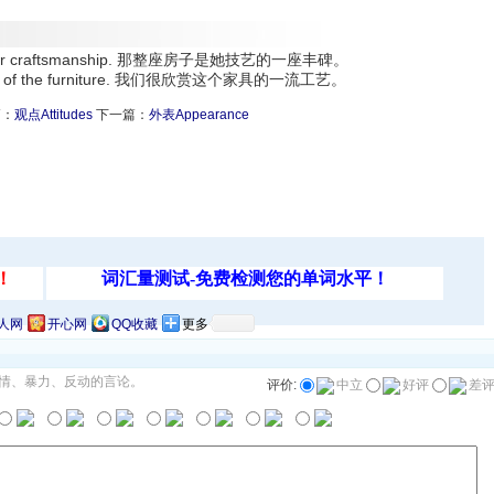
 to her craftsmanship. 那整座房子是她技艺的一座丰碑。
nship of the furniture. 我们很欣赏这个家具的一流工艺。
篇：
观点Attitudes
下一篇：
外表Appearance
人网
开心网
QQ收藏
更多
情、暴力、反动的言论。
评价:
中立
好评
差