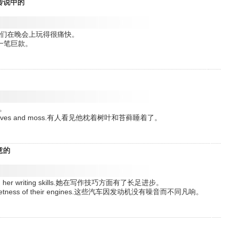
传说中的
 party.我们在晚会上玩得很痛快。
y.这是一笔巨款。
上。
ow of leaves and moss.有人看见他枕着树叶和苔藓睡着了。
意的
ay in her writing skills.她在写作技巧方面有了长足进步。
 the quietness of their engines.这些汽车因发动机没有噪音而不同凡响。