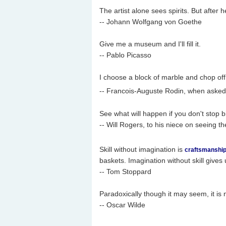
The artist alone sees spirits. But after
-- Johann Wolfgang von Goethe
Give me a museum and I'll fill it.
-- Pablo Picasso
I choose a block of marble and chop off
-- Francois-Auguste Rodin, when aske
See what will happen if you don't stop bi
-- Will Rogers, to his niece on seeing t
Skill without imagination is
craftsmanshi
baskets. Imagination without skill gives
-- Tom Stoppard
Paradoxically though it may seem, it is no
-- Oscar Wilde