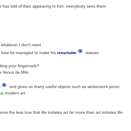
 he has told of their appearing to him, everybody sees them.
 whatever I don't need.
5
d how he managed to make his
statues
remarkable
ting your fingernails?
he Venus de Milo
6
and gives us many useful objects such as wickerwork picnic
p
 us modern art.
ne the less true that life imitates art far more than art imitates life.