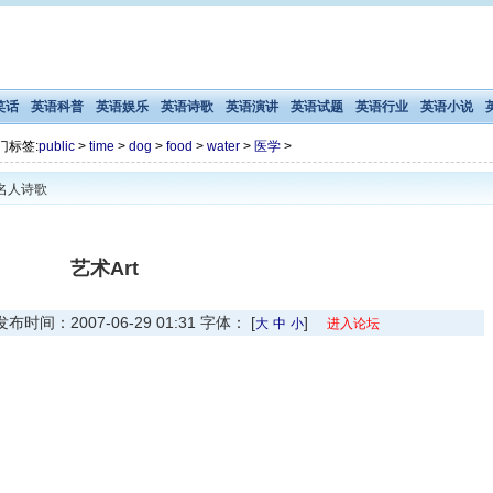
笑话
英语科普
英语娱乐
英语诗歌
英语演讲
英语试题
英语行业
英语小说
门标签:
public
>
time
>
dog
>
food
>
water
>
医学
>
名人诗歌
艺术Art
间：2007-06-29 01:31 字体： [
]
大
中
小
进入论坛