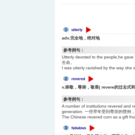
1
utterly
adv.完全地，绝对地
参考例句：
Utterly devoted to the people,h
生命。
I was utterly ravished by the 
2
revered
v.崇敬，尊崇，敬畏( revere的过去式
参考例句：
A number of institutions revered and r
generation. 一些早年受到尊崇
The Chinese revered corn as 
3
fabulous