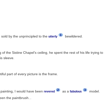
1
d sold by the unprincipled to the
bewildered.
utterly
f the Sistine Chapel's ceiling, he spent the rest of his life trying to
is sleeve.
iful part of every picture is the frame.
2
3
painting, I would have been
as a
model.
revered
fabulous
een the paintbrush...