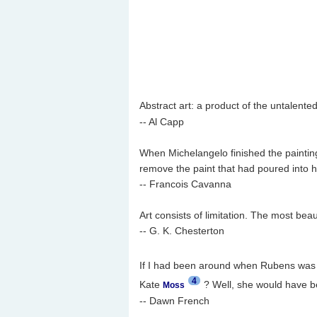
Abstract art: a product of the untalente
-- Al Capp
When Michelangelo finished the painting o
remove the paint that had poured into h
-- Francois Cavanna
Art consists of limitation. The most beaut
-- G. K. Chesterton
If I had been around when Rubens was 
4
Kate
? Well, she would have b
Moss
-- Dawn French