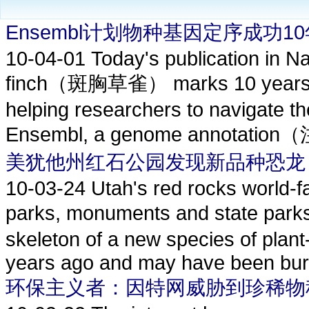
Ensembl计划物种基因定序成功10
10-04-01
Today's publication in Na
finch（斑胸草雀） marks 10 years of 
helping researchers to navigate t
Ensembl, a genome annotation
美犹他州红石公园发现新品种恐龙
10-03-24
Utah's red rocks world-f
parks, monuments and state p
skeleton of a new species of plant-
years ago and may have been burie
环保主义者：因特网威胁到珍稀物