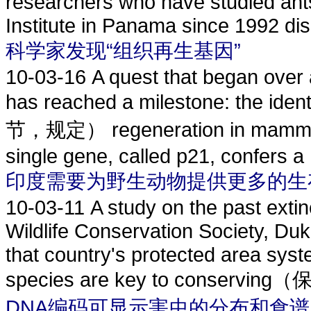
researchers who have studied ant
Institute in Panama since 1992 dis
科学家发现“组织再生基因”
10-03-16
A quest that began over
has reached a milestone: the iden
节，规定） regeneration in mamma
single gene, called p21, confers a 
印度需要为野生动物提供更多的生
10-03-11
A study on the past extin
Wildlife Conservation Society, Du
that country's protected area sys
species are key to conserving（保
DNA编码可显示害虫的分布和食谱