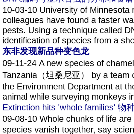
10-03-10
University of Minnesota
colleagues have found a faster way
pests. Using a technique called D
identification of species from a s
东非发现新品种变色龙
09-11-24
A new species of cham
Tanzania（坦桑尼亚） by a team of sc
the Environment Department at the 
animal while surveying monkeys i
Extinction hits 'whole fami
09-08-10
Whole chunks of life are 
species vanish together, 