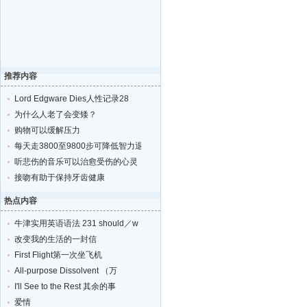
推荐内容
Lord Edgware Dies人性记录28
为什么人老了会变矮？
购物可以缓解压力
每天走3800至9800步可降低智力退化的风险
听悲伤的音乐可以治愈受伤的心灵
接吻有助于保持牙齿健康
热点内容
牛津实用英语语法 231 should／w
改变我的生活的一封信
First Flight第一次坐飞机
All-purpose Dissolvent （万
I'll See to the Rest 其余的事
爱情