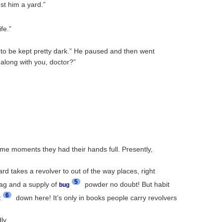
st him a yard.”
ife.”
 to be kept pretty dark.” He paused and then went
 along with you, doctor?”
me moments they had their hands full. Presently,
d takes a revolver to out of the way places, right
5
ag and a supply of
powder no doubt! But habit
bug
6
down here! It’s only in books people carry revolvers
t
ly.