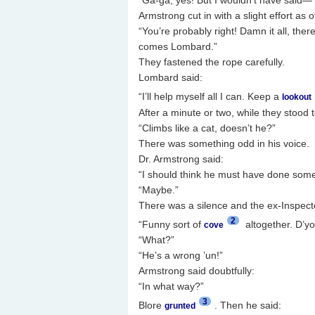
“Ga-ga, yes! But I wouldn’t have said—
Armstrong cut in with a slight effort as 
“You’re probably right! Damn it all, the
comes Lombard.”
They fastened the rope carefully.
Lombard said:
“I’ll help myself all I can. Keep a
lookout
After a minute or two, while they stood
“Climbs like a cat, doesn’t he?”
There was something odd in his voice.
Dr. Armstrong said:
“I should think he must have done some
“Maybe.”
There was a silence and the ex-Inspecto
2
“Funny sort of
altogether. D’yo
cove
“What?”
“He’s a wrong ’un!”
Armstrong said doubtfully:
“In what way?”
3
Blore
. Then he said:
grunted