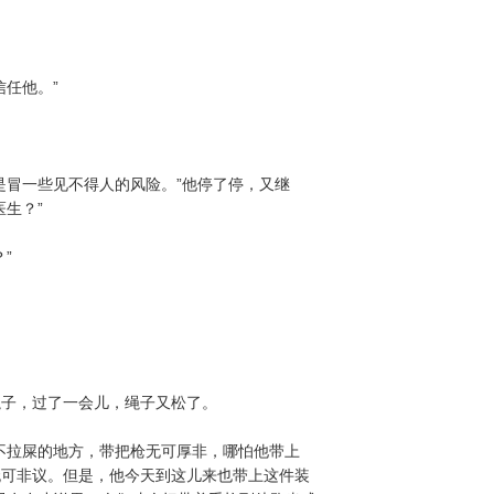
任他。”
是冒一些见不得人的风险。”他停了停，又继
生？”
”
绳子，过了一会儿，绳子又松了。
不拉屎的地方，带把枪无可厚非，哪怕他带上
无可非议。但是，他今天到这儿来也带上这件装