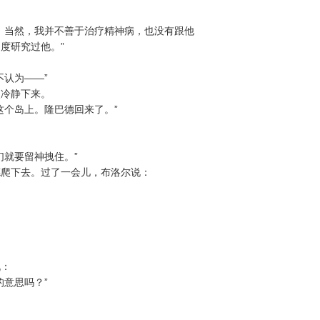
。当然，我并不善于治疗精神病，也没有跟他
度研究过他。”
不认为——”
次冷静下来。
这个岛上。隆巴德回来了。”
们就要留神拽住。”
德爬下去。过了一会儿，布洛尔说：
说：
的意思吗？”