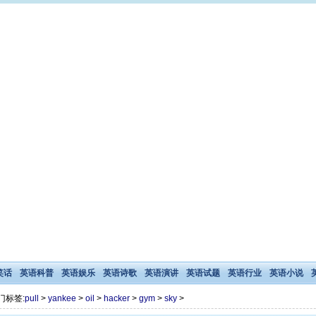
笑话
英语科普
英语娱乐
英语诗歌
英语演讲
英语试题
英语行业
英语小说
门标签:
pull
>
yankee
>
oil
>
hacker
>
gym
>
sky
>