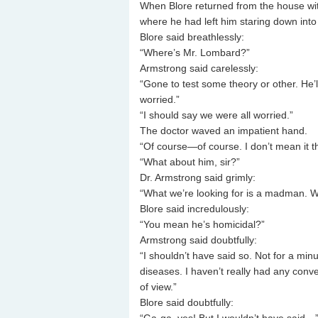
When Blore returned from the house wit
where he had left him staring down into
Blore said breathlessly:
“Where’s Mr. Lombard?”
Armstrong said carelessly:
“Gone to test some theory or other. He’l
worried.”
“I should say we were all worried.”
The doctor waved an impatient hand.
“Of course—of course. I don’t mean it th
“What about him, sir?”
Dr. Armstrong said grimly:
“What we’re looking for is a madman. W
Blore said incredulously:
“You mean he’s homicidal?”
Armstrong said doubtfully:
“I shouldn’t have said so. Not for a minu
diseases. I haven’t really had any conv
of view.”
Blore said doubtfully: