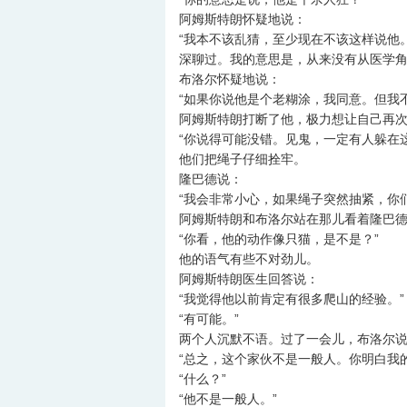
阿姆斯特朗怀疑地说：
“我本不该乱猜，至少现在不该这样说他
深聊过。我的意思是，从来没有从医学角
布洛尔怀疑地说：
“如果你说他是个老糊涂，我同意。但我
阿姆斯特朗打断了他，极力想让自己再
“你说得可能没错。见鬼，一定有人躲在
他们把绳子仔细拴牢。
隆巴德说：
“我会非常小心，如果绳子突然抽紧，你
阿姆斯特朗和布洛尔站在那儿看着隆巴
“你看，他的动作像只猫，是不是？”
他的语气有些不对劲儿。
阿姆斯特朗医生回答说：
“我觉得他以前肯定有很多爬山的经验。”
“有可能。”
两个人沉默不语。过了一会儿，布洛尔
“总之，这个家伙不是一般人。你明白我
“什么？”
“他不是一般人。”