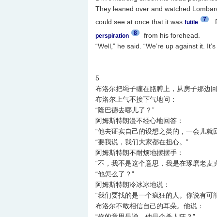
They leaned over and watched Lombard
7
could see at once that it was
.
futile
8
from his forehead.
perspiration
“Well,” he said. “We’re up against it. It
5
布洛尔把绳子缠在胳膊上，从房子那边
布洛尔上气不接下气地问：
“隆巴德去哪儿了？”
阿姆斯特朗漫不经心地回答：
“他去证实自己的设想之类的，一会儿就
“要我说，我们大家都在担心。”
阿姆斯特朗不耐烦地摆摆手：
“不，我不是这个意思，我是在琢磨老麦克
“他怎么了？”
阿姆斯特朗冷冰冰地说：
“我们要找的是一个疯狂的人。你说有可
布洛尔不敢相信自己的耳朵。他说：
“你的意思是说，他是个杀人狂？”