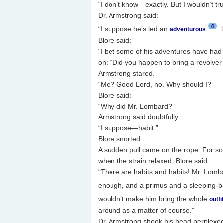
“I don’t know—exactly. But I wouldn’t tru
Dr. Armstrong said:
4
“I suppose he’s led an
l
adventurous
Blore said:
“I bet some of his adventures have had
on: “Did you happen to bring a revolver
Armstrong stared.
“Me? Good Lord, no. Why should I?”
Blore said:
“Why did Mr. Lombard?”
Armstrong said doubtfully:
“I suppose—habit.”
Blore snorted.
A sudden pull came on the rope. For so
when the strain relaxed, Blore said:
“There are habits and habits! Mr. Lombar
enough, and a primus and a sleeping-b
wouldn’t make him bring the whole
outfi
around as a matter of course.”
Dr. Armstrong shook his head perplexed