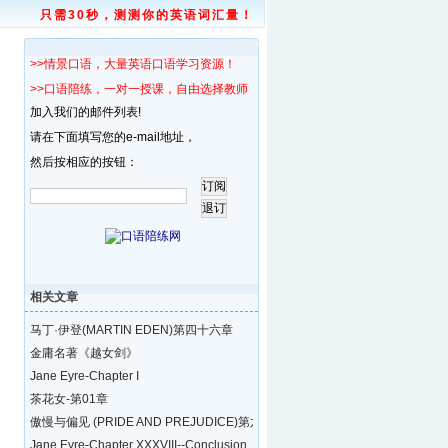
只需30秒，测测你的英语词汇量！
>>情景口语，大量英语口语学习资源！
>>口语陪练，一对一授课，自由选择教师！
加入我们的邮件列表!
请在下面填写您的e-mail地址，
然后按相应的按钮：
相关文章
马丁·伊登(MARTIN EDEN)第四十六章
金庸名著《越女剑》
Jane Eyre-Chapter I
茶花女-第01章
傲慢与偏见 (PRIDE AND PREJUDICE)第六十一
Jane Eyre-Chapter XXXVIII--Conclusion