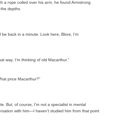
h a rope coiled over his arm, he found Armstrong
 the depths.
l be back in a minute. Look here, Blore, I’m
at way. I’m thinking of old Macarthur.”
hat price Macarthur?”
te. But, of course, I’m not a specialist in mental
ersation with him—I haven’t studied him from that point