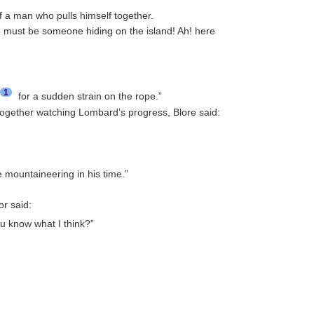
”
of a man who pulls himself together.
re must be someone hiding on the island! Ah! here
1
for a sudden strain on the rope.”
 together watching Lombard’s progress, Blore said:
 mountaineering in his time.”
r said:
u know what I think?”