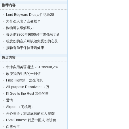
推荐内容
Lord Edgware Dies人性记录28
为什么人老了会变矮？
购物可以缓解压力
每天走3800至9800步可降低智力退化的风险
听悲伤的音乐可以治愈受伤的心灵
接吻有助于保持牙齿健康
热点内容
牛津实用英语语法 231 should／w
改变我的生活的一封信
First Flight第一次坐飞机
All-purpose Dissolvent （万
I'll See to the Rest 其余的事
爱情
Airport （飞机场）
开心英语：难以琢磨的女人,吻她
I Am Chinese 我是中国人 演讲稿
白雪公主