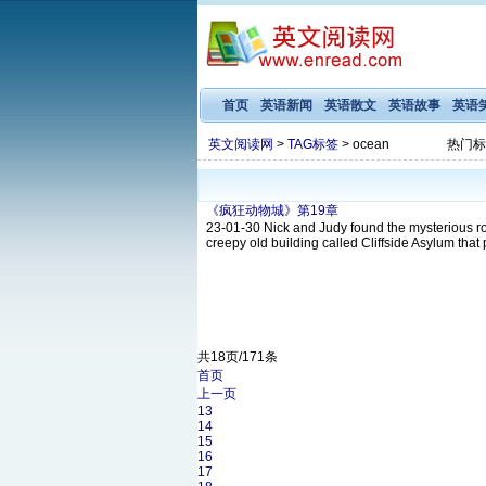
首页
英语新闻
英语散文
英语故事
英语
英文阅读网
>
TAG标签
> ocean
热门标
《疯狂动物城》第19章
23-01-30
Nick and Judy found the mysterious r
creepy old building called Cliffside Asylum that 
共18页/171条
首页
上一页
13
14
15
16
17