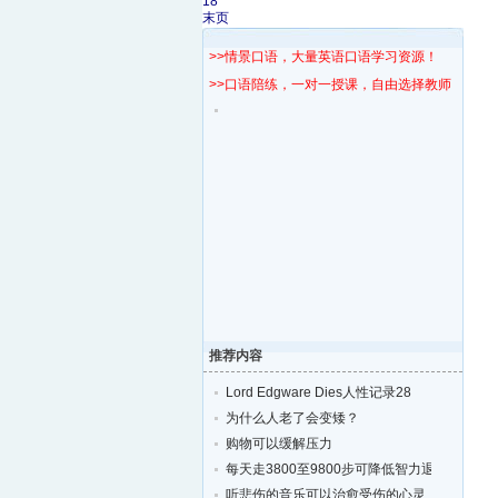
18
末页
>>情景口语，大量英语口语学习资源！
>>口语陪练，一对一授课，自由选择教师！
推荐内容
Lord Edgware Dies人性记录28
为什么人老了会变矮？
购物可以缓解压力
每天走3800至9800步可降低智力退化的风险
听悲伤的音乐可以治愈受伤的心灵