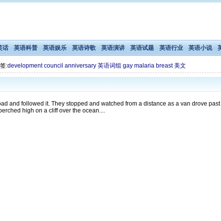
笑话
英语科普
英语娱乐
英语诗歌
英语演讲
英语试题
英语行业
英语小说
签:
development
council
anniversary
英语词组
gay
malaria
breast
美文
oad and followed it. They stopped and watched from a distance as a van drove past
perched high on a cliff over the ocean....