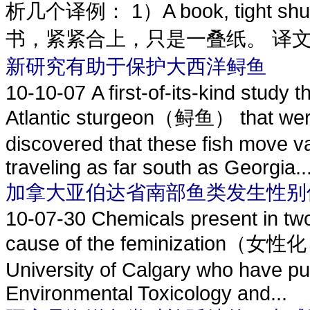
析几个译例： 1）A book, tight shut,
书，紧紧合上，只是一叠纸。 译文
新研究有助于保护大西洋鲟鱼
10-10-07
A first-of-its-kind study 
Atlantic sturgeon（鲟鱼） that were
discovered that these fish move va
traveling as far south as Georgia..
加拿大亚伯达省南部鱼类发生性别
10-07-30
Chemicals present in two 
cause of the feminization（女性化
University of Calgary who have publ
Environmental Toxicology and...