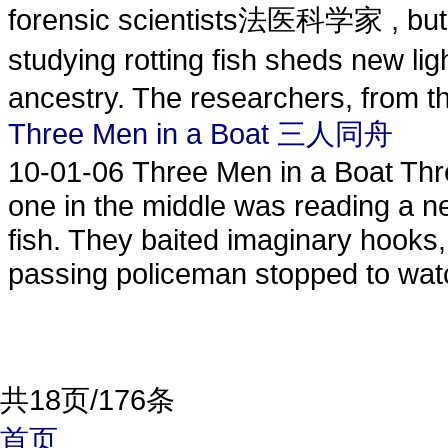
forensic scientists法医科学家 , but p
studying rotting fish sheds new
ancestry. The researchers, from t
Three Men in a Boat 三人同舟
10-01-06
Three Men in a Boat Thr
one in the middle was reading a n
fish. They baited imaginary hooks, 
passing policeman stopped to watc
共18页/176条
首页