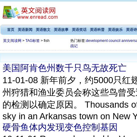
首页
英语新闻
英语散文
英语故事
英语笑话
英语科普
英语娱乐
英语诗
英文阅读网
>
TAG标签
> fish
热门标签:
development
council
annivers
战记
美国阿肯色州数千只鸟无故死亡
11-01-08
新年前夕，约5000只
州狩猎和渔业委员会称这些鸟曾受
的检测以确定原因。 Thousands of dead 
sky in an Arkansas town on New Ye
硬骨鱼体内发现变色控制基因