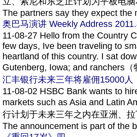
立、索尼和东芝正计划为平板电脑
The partners say they expect the m
奥巴马演讲 Weekly Address 2011.
11-08-27
Hello from the Country Co
few days, Ive been traveling to sm
heartland of this country. I sat d
Gutenberg, Iowa; and rancher
汇丰银行未来三年将雇佣15000人
11-08-02
HSBC Bank wants to hir
markets such as Asia and Latin A
行计划于未来三年之内在亚洲、拉丁
The announcement is part of the ba
《重回17岁》四