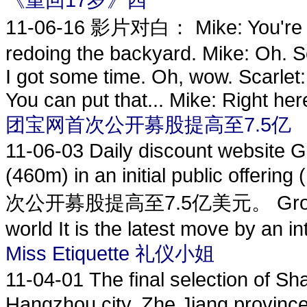
11-06-16
影片对白： Mike: You're do
redoing the backyard. Mike: Oh. S
I got some time. Oh, wow. Scarlet: Y
You can put that... Mike: Right here
团宝网首次公开募股提高至7.5亿
11-06-03
Daily discount website G
(460m) in an initial public 
次公开募股提高至7.5亿美元。 Groupon h
world It is the latest move by an int
Miss Etiquette 礼仪小姐
11-04-01
The final selection of S
Hangzhou city, Zhe Jiang pr